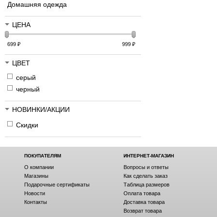
Домашняя одежда
ЦЕНА
699
₽
999
₽
ЦВЕТ
серый
черный
НОВИНКИ/АКЦИИ
Скидки
ПОКУПАТЕЛЯМ
ИНТЕРНЕТ-МАГАЗИН
О компании
Вопросы и ответы
Магазины
Как сделать заказ
Подарочные сертификаты
Таблица размеров
Новости
Оплата товара
Контакты
Доставка товара
Возврат товара