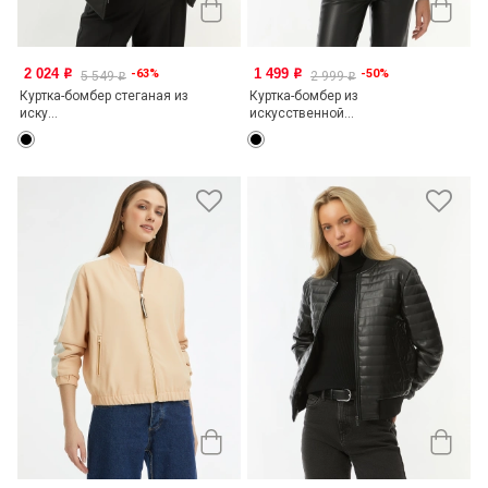
2 024
1 499
-63%
-50%
o
o
5 549
2 999
o
o
Куртка-бомбер стеганая из
Куртка-бомбер из
иску...
искусственной...