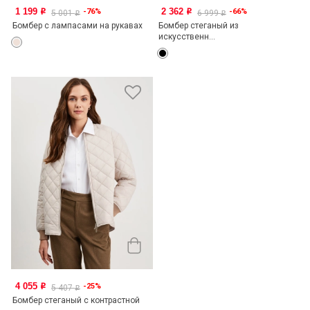
1 199
2 362
-76%
-66%
o
o
5 001
6 999
o
o
Бомбер с лампасами на рукавах
Бомбер стеганый из
искусственн...
4 055
-25%
o
5 407
o
Бомбер стеганый с контрастной