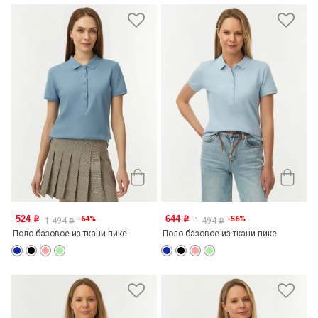
524
644
-64%
-56%
o
o
1 494
1 494
o
o
Поло базовое из ткани пике
Поло базовое из ткани пике