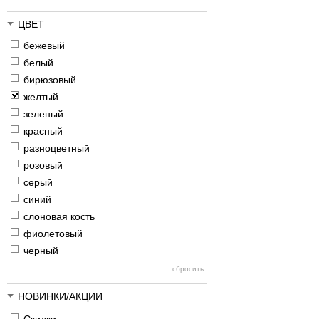
ЦВЕТ
бежевый
белый
бирюзовый
желтый
зеленый
красный
разноцветный
розовый
серый
синий
слоновая кость
фиолетовый
черный
НОВИНКИ/АКЦИИ