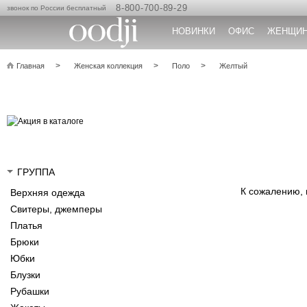
8-800-700-89-29
звонок по России бесплатный
НОВИНКИ
ОФИС
ЖЕНЩИ
Главная
Женская коллекция
Поло
Желтый
ГРУППА
К сожалению,
Верхняя одежда
Свитеры, джемперы
Платья
Брюки
Юбки
Блузки
Рубашки