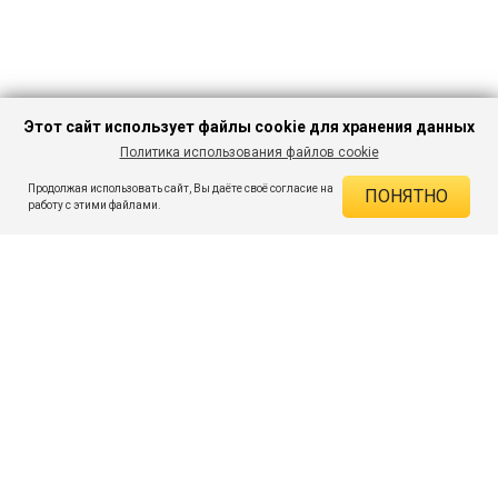
Этот сайт использует файлы cookie для хранения данных
Политика использования файлов cookie
В КОРЗИНУ
589 ₽
1 149 ₽
-48%
Продолжая использовать сайт, Вы даёте своё согласие на
ПОНЯТНО
ДЕЙСТВУЮЩИЕ СКИДКИ
работу с этими файлами.
Скидка на товар 48% :
560 ₽
ПОДПИШИСЬ НА АКЦИИ И СКИДКИ
При оплате онлайн 5% :
29 ₽
Экономия :
589 ₽
Я даю согласие на получение рассылок по электронной почте.
O компании
Таблица размеров
Контакты
Соглашение
Вопросы и ответы
пользователя