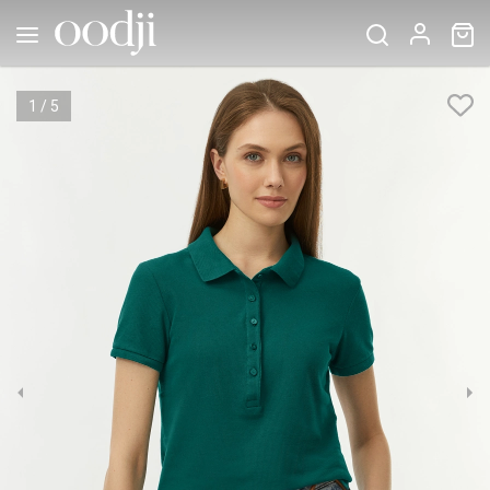
1
/
5