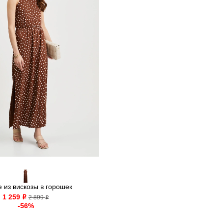
 из вискозы в горошек
1 259
o
2 899
o
-56%