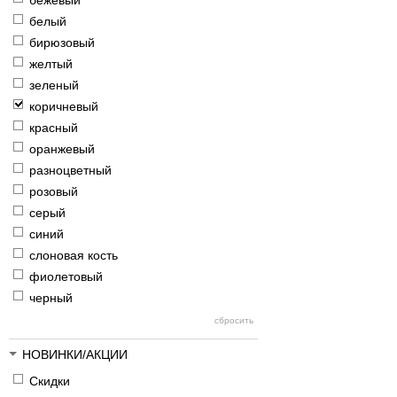
бежевый
белый
бирюзовый
желтый
зеленый
коричневый
красный
оранжевый
разноцветный
розовый
серый
синий
слоновая кость
фиолетовый
черный
НОВИНКИ/АКЦИИ
Скидки