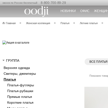
8-800-700-89-29
звонок по России бесплатный
НОВИНКИ
ОФИС
ЖЕНЩИ
Главная
Женская коллекция
Платья
Летние платья
ГРУППА
ВСЕ ПЛАТЬЯ
Верхняя одежда
Свитеры, джемперы
Показано товар
Платья
Платья-футляры
Платья-рубашки
Прямые платья
Короткие платья