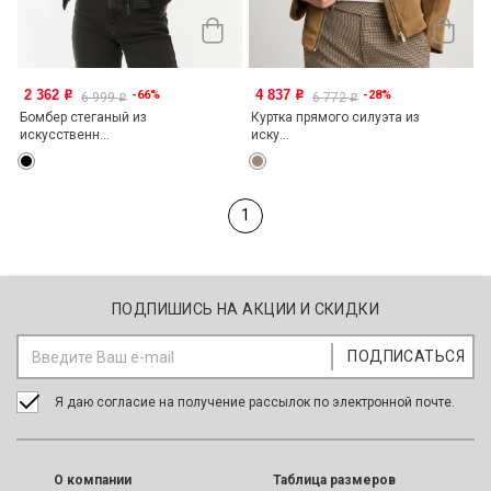
2 362
4 837
-66%
-28%
o
o
6 999
6 772
o
o
Бомбер стеганый из
Куртка прямого силуэта из
искусственн...
иску...
1
ПОДПИШИСЬ НА АКЦИИ И СКИДКИ
Я даю согласие на получение рассылок по электронной почте.
O компании
Таблица размеров