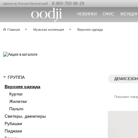
8-800-700-89-29
звонок по России бесплатный
НОВИНКИ
ОФИС
ЖЕНЩИ
Главная
Мужская коллекция
Верхняя одежда
ГРУППА
ДЕМИСЕЗО
Верхняя одежда
Куртки
Показано товар
Жилетки
Пальто
Свитеры, джемперы
Рубашки
Пиджаки