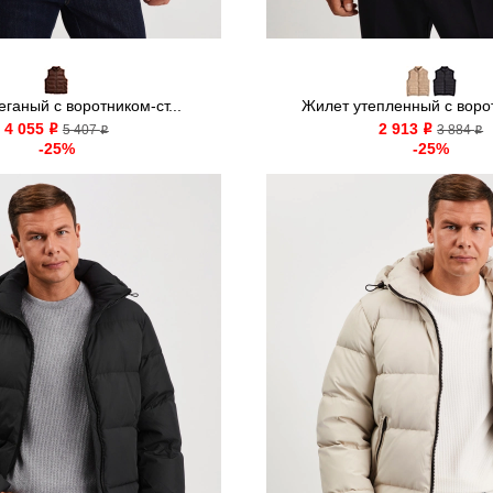
ганый с воротником-ст...
Жилет утепленный с ворот
4 055
2 913
o
5 407
o
3 884
o
o
-25%
-25%