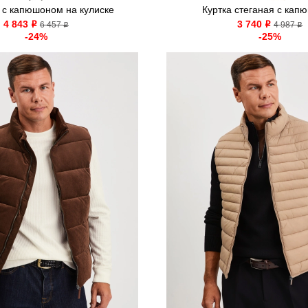
 с капюшоном на кулиске
Куртка стеганая с кап
4 843
3 740
o
6 457
o
4 987
o
o
-24%
-25%