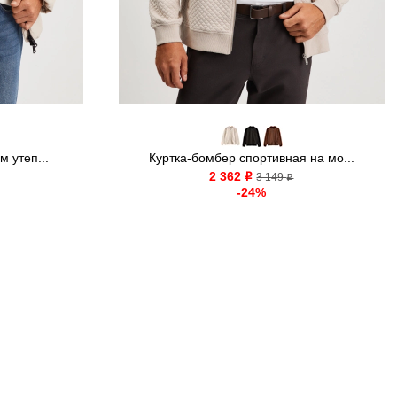
м утеп...
Куртка-бомбер спортивная на мо...
2 362
o
3 149
o
-24%