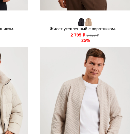
ником-...
Жилет утепленный с воротником-...
2 795
o
3 727
o
-25%