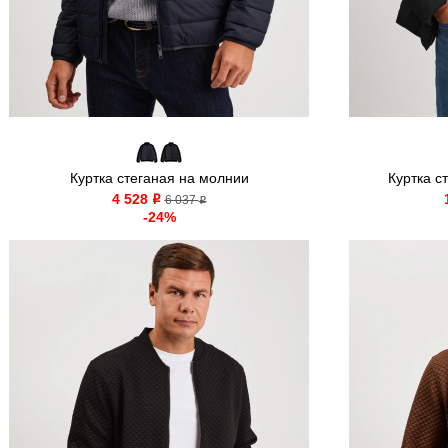
Куртка стеганая на молнии
Куртка с
4 528
o
6 037
o
-24%