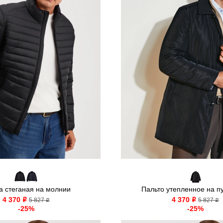
а стеганая на молнии
Пальто утепленное на п
4 370
4 370
o
5 827
o
5 827
o
o
-25%
-25%