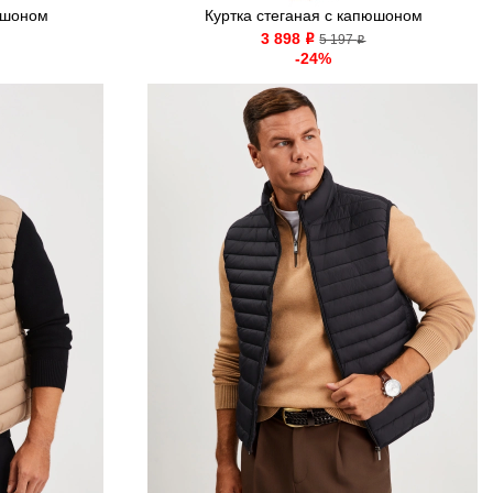
юшоном
Куртка стеганая с капюшоном
3 898
o
5 197
o
-24%