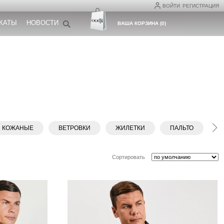
ВОЙТИ
РЕГИСТРАЦИЯ
КАТЫ
НОВОСТИ
ВАША КОРЗИНА
(
0
)
КОЖАНЫЕ
ВЕТРОВКИ
ЖИЛЕТКИ
ПАЛЬТО
Д
Сортировать