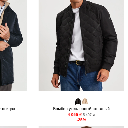
уговицах
Бомбер утепленный стеганый
4 055
o
5 407
o
-25%