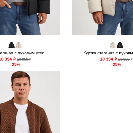
теганая с пуховым утеп...
Куртка стеганая с пуховы
10 394
10 394
o
13 859
o
13 859
o
o
-25%
-25%