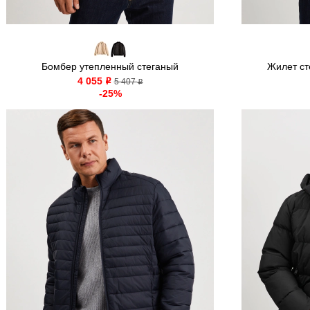
Бомбер утепленный стеганый
Жилет сте
4 055
o
5 407
o
-25%