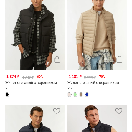
1 874
1 181
-60%
-70%
o
o
4 749
3 999
o
o
Жилет стеганый с воротником-
Жилет стеганый с воротником-
ст...
ст...