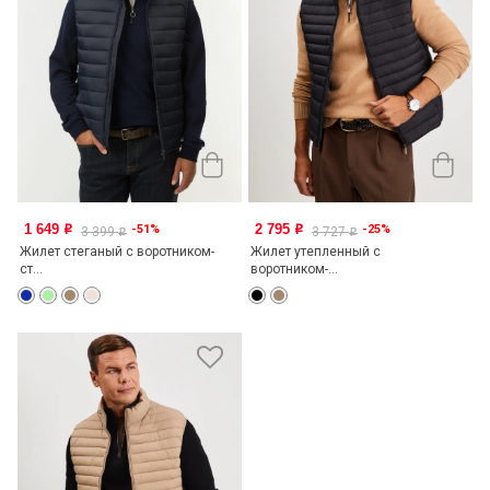
1 649
2 795
-51%
-25%
o
o
3 399
3 727
o
o
Жилет стеганый с воротником-
Жилет утепленный с
ст...
воротником-...