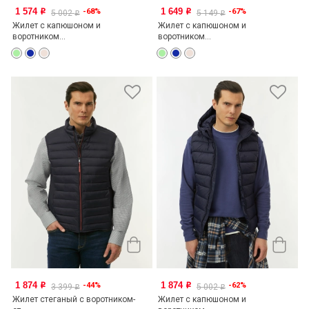
1 574
1 649
-68%
-67%
o
o
5 002
5 149
o
o
Жилет с капюшоном и
Жилет с капюшоном и
воротником...
воротником...
1 874
1 874
-44%
-62%
o
o
3 399
5 002
o
o
Жилет стеганый с воротником-
Жилет с капюшоном и