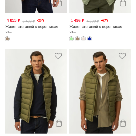
4 055
1 496
-25%
-67%
o
o
5 407
4 599
o
o
Жилет стеганый с воротником-
Жилет стеганый с воротником-
ст...
ст...