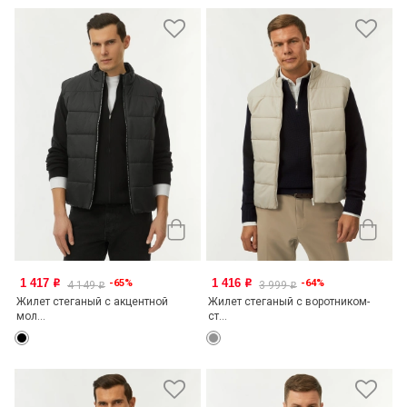
1 417
1 416
-65%
-64%
o
o
4 149
3 999
o
o
Жилет стеганый с акцентной
Жилет стеганый с воротником-
мол...
ст...