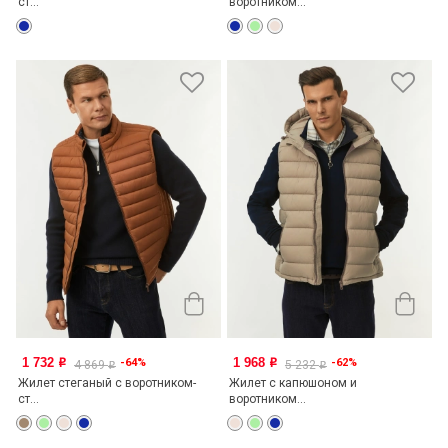
ст...
воротником...
1 732
1 968
-64%
-62%
o
o
4 869
5 232
o
o
Жилет стеганый с воротником-
Жилет с капюшоном и
ст...
воротником...