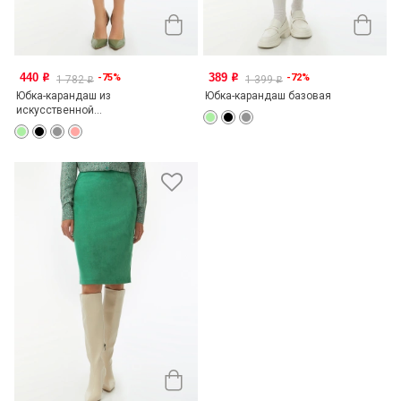
440
389
-75%
-72%
o
o
1 782
1 399
o
o
Юбка-карандаш из
Юбка-карандаш базовая
искусственной...