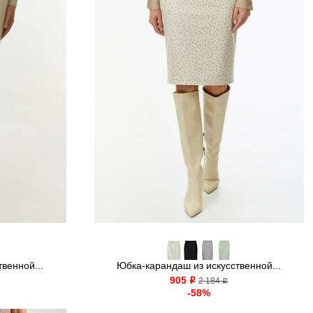
венной...
Юбка-карандаш из искусственной...
905
o
2 184
o
-58%