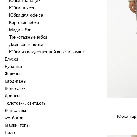
Юбки-трапеции
Юбки плиссе
Юбки для офиса
Короткие юбки
Миди юбки
Трикотажные юбки
Джинсовые юбки
Юбки из искусственной кожи и замши
Блузки
Рубашки
Жакеты
Кардиганы
Водолазки
Джинсы
Толстовки, свитшоты
Лонгсливы
Юбка-кара
Футболки
Майки, топы
Поло