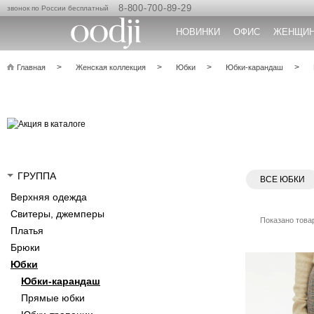
8-800-700-89-29
звонок по России бесплатный
НОВИНКИ
ОФИС
ЖЕНЩИ
Главная
Женская коллекция
Юбки
Юбки-карандаш
ГРУППА
ВСЕ ЮБКИ
Верхняя одежда
Свитеры, джемперы
Показано товар
Платья
Брюки
Юбки
Юбки-карандаш
Прямые юбки