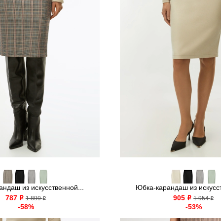
ндаш из искусственной...
Юбка-карандаш из искусст
787
905
o
1 899
o
1 954
o
o
-58%
-53%