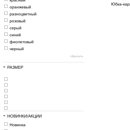
красный
Юбка-кара
оранжевый
разноцветный
розовый
серый
синий
фиолетовый
черный
РАЗМЕР
НОВИНКИ/АКЦИИ
Новинка