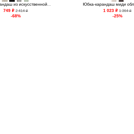
ндаш из искусственной...
Юбка-карандаш миди об
749
1 023
o
2 414
o
1 364
o
o
-68%
-25%