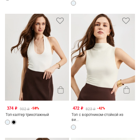
374
472
-58%
-42%
o
o
902
823
o
o
Топ-халтер трикотажный
Топ с воротником-стойкой из
ви...