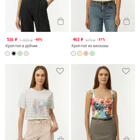
516
463
-60%
-31%
o
o
1 322
679
o
o
Кроп-топ в рубчик
Кроп-топ из вискозы