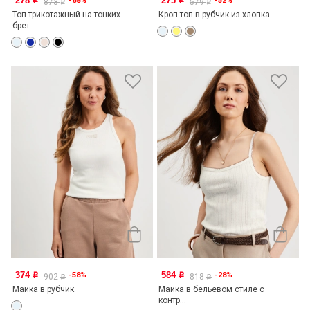
278
275
-68%
-52%
o
o
873
579
o
o
Топ трикотажный на тонких
Кроп-топ в рубчик из хлопка
брет...
374
584
-58%
-28%
o
o
902
818
o
o
Майка в рубчик
Майка в бельевом стиле с
контр...