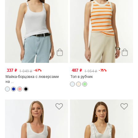
337
487
-67%
-75%
o
o
1 049
1 954
o
o
Майка-борцовка с люверсами
Топ в рубчик
на ...