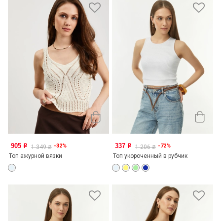
905
337
-32%
-72%
o
o
1 349
1 206
o
o
Топ ажурной вязки
Топ укороченный в рубчик