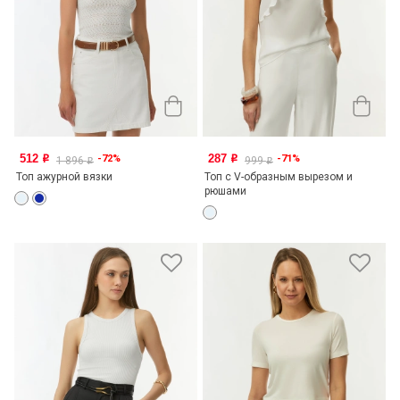
512
287
-72%
-71%
o
o
1 896
999
o
o
Топ ажурной вязки
Топ с V-образным вырезом и
рюшами