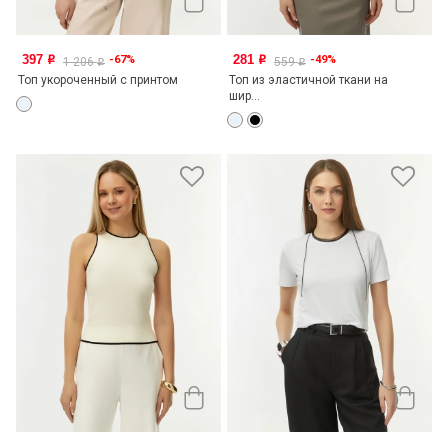
397
281
-67%
-49%
o
o
1 206
559
o
o
Топ укороченный с принтом
Топ из эластичной ткани на
шир...