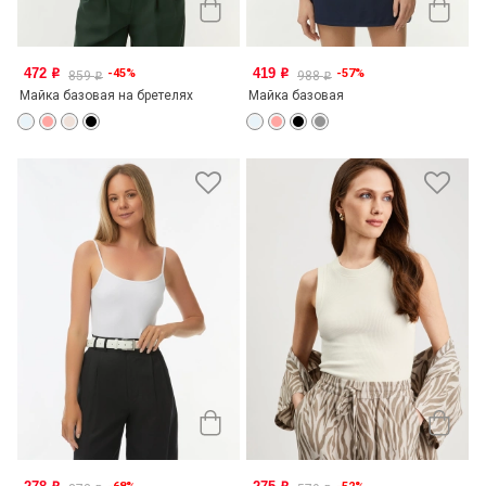
472
419
-45%
-57%
o
o
859
988
o
o
Майка базовая на бретелях
Майка базовая