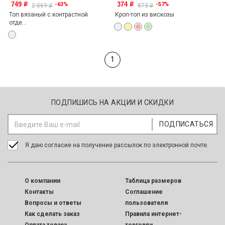
749
374
-63%
-57%
o
o
2 069
873
o
o
Топ вязаный с контрастной
Кроп-топ из вискозы
отде...
1
ПОДПИШИСЬ НА АКЦИИ И СКИДКИ
Я даю согласие на получение рассылок по электронной почте.
O компании
Таблица размеров
Контакты
Соглашение
Вопросы и ответы
пользователя
Как сделать заказ
Правила интернет-
Оплата товара
торговли