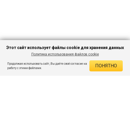
Этот сайт использует файлы cookie для хранения данных
Политика использования файлов cookie
В КОРЗИНУ
236 ₽
699 ₽
-66%
Продолжая использовать сайт, Вы даёте своё согласие на
ПОНЯТНО
ДЕЙСТВУЮЩИЕ СКИДКИ
работу с этими файлами.
Скидка на товар 66% :
463 ₽
ПОДПИШИСЬ НА АКЦИИ И СКИДКИ
При оплате онлайн 5% :
12 ₽
Экономия :
475 ₽
Я даю согласие на получение рассылок по электронной почте.
O компании
Таблица размеров