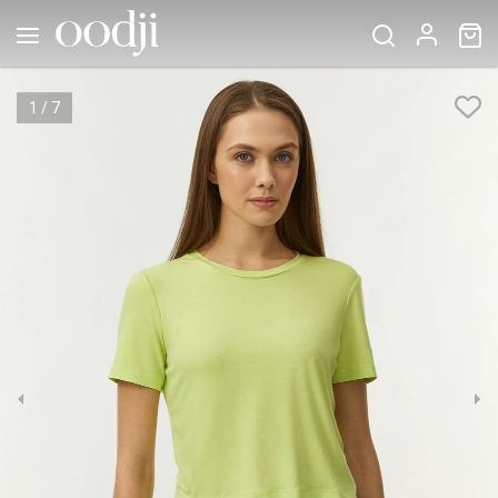
1
/
7