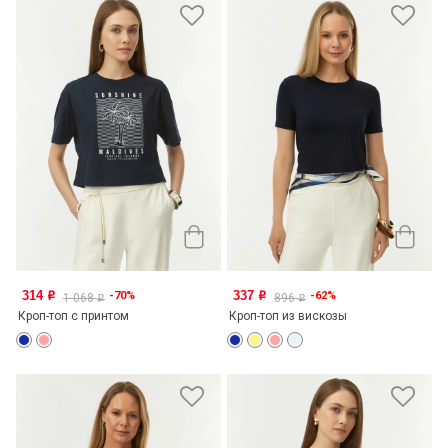
314
337
-70%
-62%
o
o
1 068
896
o
o
Кроп-топ с принтом
Кроп-топ из вискозы