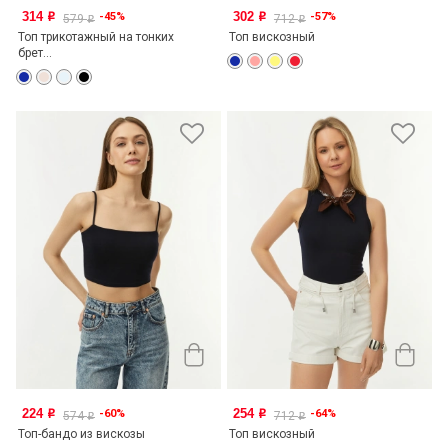
314
302
-45%
-57%
o
o
579
712
o
o
Топ трикотажный на тонких
Топ вискозный
брет...
224
254
-60%
-64%
o
o
574
712
o
o
Топ-бандо из вискозы
Топ вискозный