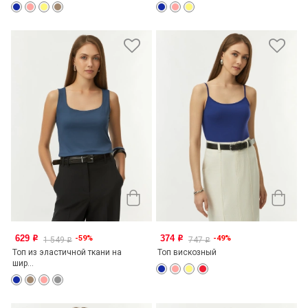
629
374
-59%
-49%
o
o
1 549
747
o
o
Топ из эластичной ткани на
Топ вискозный
шир...