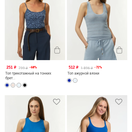
251
512
-68%
-72%
o
o
799
1 896
o
o
Топ трикотажный на тонких
Топ ажурной вязки
брет...