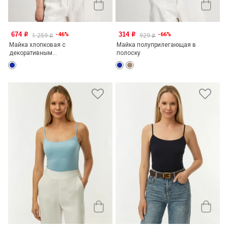
674
314
-46%
-66%
o
o
1 259
929
o
o
Майка хлопковая с
Майка полуприлегающая в
декоративным...
полоску