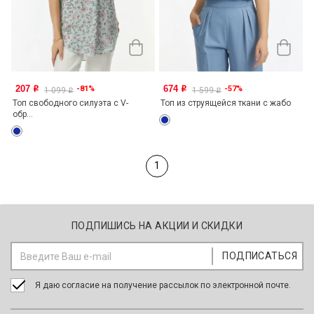
207
674
-81%
-57%
o
o
1 099
1 599
o
o
Топ свободного силуэта с V-
Топ из струящейся ткани с жабо
обр...
1
ПОДПИШИСЬ НА АКЦИИ И СКИДКИ
Я даю согласие на получение рассылок по электронной почте.