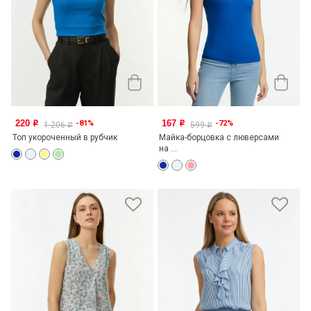
220
167
-81%
-72%
o
o
1 206
599
o
o
Топ укороченный в рубчик
Майка-борцовка с люверсами
на ...