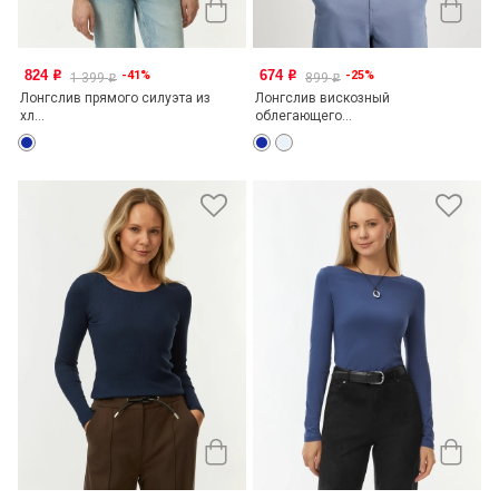
824
674
-41%
-25%
o
o
1 399
899
o
o
Лонгслив прямого силуэта из
Лонгслив вискозный
хл...
облегающего...