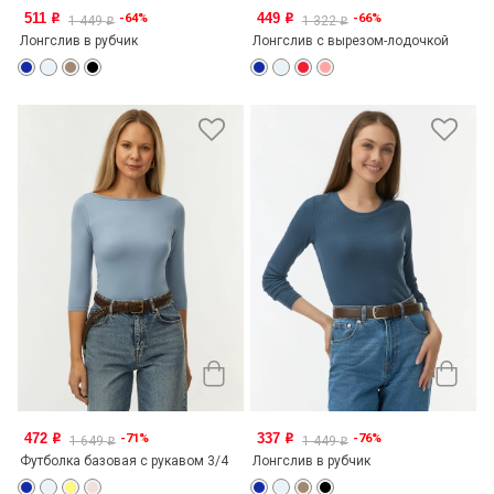
511
449
-64%
-66%
o
o
1 449
1 322
o
o
Лонгслив в рубчик
Лонгслив с вырезом-лодочкой
472
337
-71%
-76%
o
o
1 649
1 449
o
o
Футболка базовая с рукавом 3/4
Лонгслив в рубчик