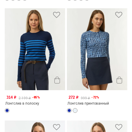
314
272
-85%
-72%
o
o
2 199
999
o
o
Лонгслив в полоску
Лонгслив принтованный