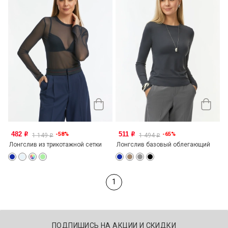
482
511
-58%
-65%
o
o
1 149
1 494
o
o
Лонгслив из трикотажной сетки
Лонгслив базовый облегающий
1
ПОДПИШИСЬ НА АКЦИИ И СКИДКИ