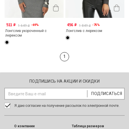
511
456
-69%
-75%
o
o
1 649
1 849
o
o
Лонгслив укороченный с
Лонгслив с люрексом
люрексом
1
ПОДПИШИСЬ НА АКЦИИ И СКИДКИ
Я даю согласие на получение рассылок по электронной почте.
O компании
Таблица размеров