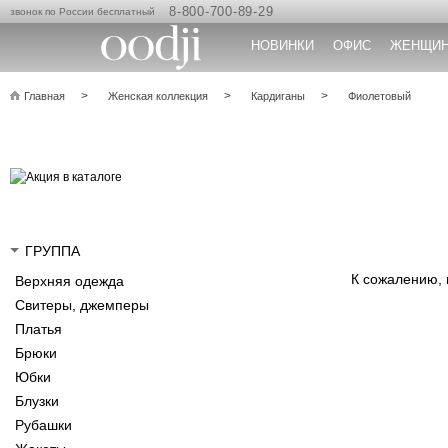
8-800-700-89-29
звонок по России бесплатный
НОВИНКИ
ОФИС
ЖЕНЩИ
Главная
Женская коллекция
Кардиганы
Фиолетовый
ГРУППА
К сожалению,
Верхняя одежда
Свитеры, джемперы
Платья
Брюки
Юбки
Блузки
Рубашки