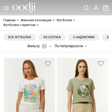
Главная
>
Женская коллекция
>
Футболки
>
Футболки с принтом
>
ВСЕ ФУТБОЛКИ
ИЗ ХЛОПКА
С НАДПИСЯМИ
БЕ
Фильтр
По популярности
0