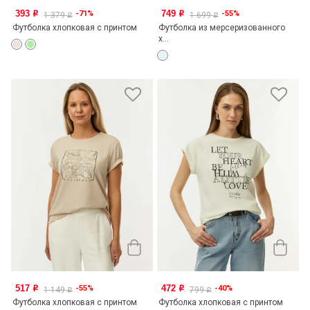
393
749
-71%
-55%
o
o
1 379
1 699
o
o
Футболка хлопковая с принтом
Футболка из мерсеризованного
х...
517
472
-55%
-40%
o
o
1 149
799
o
o
Футболка хлопковая с принтом
Футболка хлопковая с принтом