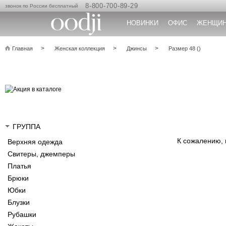
8-800-700-89-29
звонок по России бесплатный
НОВИНКИ
ОФИС
ЖЕНЩИ
Главная
Женская коллекция
Джинсы
Размер 48 ()
ГРУППА
К сожалению,
Верхняя одежда
Свитеры, джемперы
Платья
Брюки
Юбки
Блузки
Рубашки