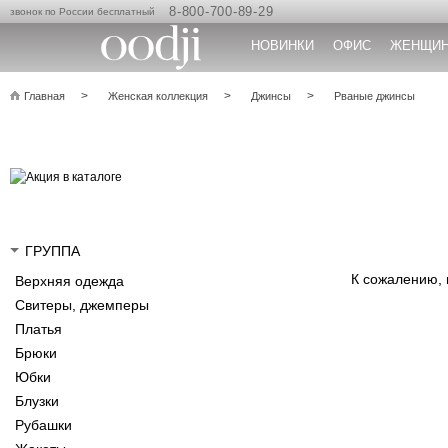
8-800-700-89-29
звонок по России бесплатный
НОВИНКИ
ОФИС
ЖЕНЩИ
Главная
Женская коллекция
Джинсы
Рваные джинсы
ГРУППА
К сожалению,
Верхняя одежда
Свитеры, джемперы
Платья
Брюки
Юбки
Блузки
Рубашки