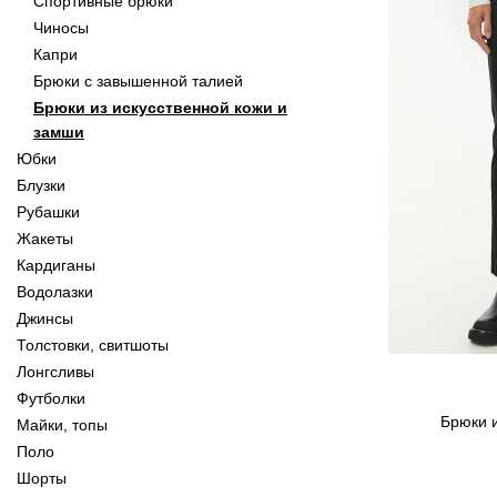
Спортивные брюки
Чиносы
Капри
Брюки с завышенной талией
Брюки из искусственной кожи и
замши
Юбки
Блузки
Рубашки
Жакеты
Кардиганы
Водолазки
Джинсы
Толстовки, свитшоты
Лонгсливы
Футболки
Брюки 
Майки, топы
Поло
Шорты