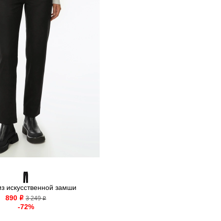
из искусственной замши
890
o
3 249
o
-72%