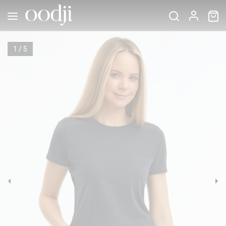
1
/
5