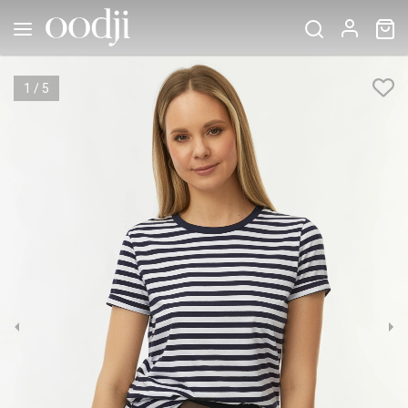
1
/
5