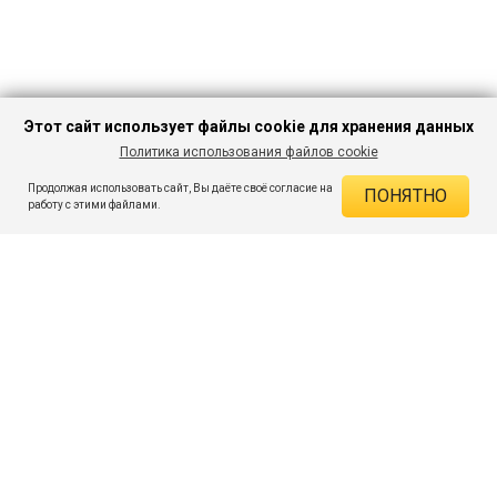
Этот сайт использует файлы cookie для хранения данных
Политика использования файлов cookie
В КОРЗИНУ
440 ₽
1 249 ₽
-64%
Продолжая использовать сайт, Вы даёте своё согласие на
ПОНЯТНО
ДЕЙСТВУЮЩИЕ СКИДКИ
работу с этими файлами.
Скидка на товар 64% :
809 ₽
ПОДПИШИСЬ НА АКЦИИ И СКИДКИ
При оплате онлайн 5% :
22 ₽
Экономия :
831 ₽
Я даю согласие на получение рассылок по электронной почте.
O компании
Таблица размеров
Контакты
Соглашение
Вопросы и ответы
пользователя