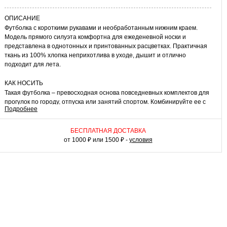
ОПИСАНИЕ
Футболка с короткими рукавами и необработанным нижним краем.
Модель прямого силуэта комфортна для ежеденевной носки и
представлена в однотонных и принтованных расцветках. Практичная
ткань из 100% хлопка неприхотлива в уходе, дышит и отлично
подходит для лета.
КАК НОСИТЬ
Такая футболка – превосходная основа повседневных комплектов для
прогулок по городу, отпуска или занятий спортом. Комбинируйте ее с
Подробнее
джинсами, шортами, юбками и брюками. Модель можно носить как
самостоятельный верх или дополнить жакетом, кардиганом или
жилетом. Хлопковая футболка с отворотами на рукавах –
БЕСПЛАТНАЯ ДОСТАВКА
незаменимая вещь в повседневном гардеробе!
от 1000 ₽ или 1500 ₽ -
условия