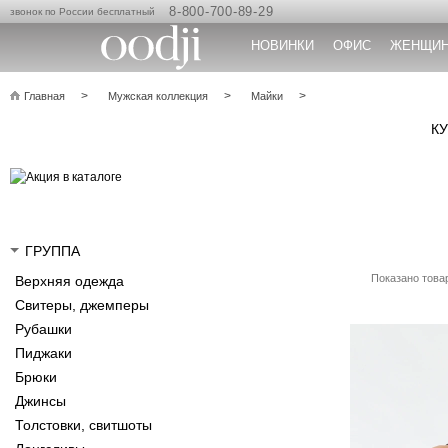
8-800-700-89-29
звонок по России бесплатный
НОВИНКИ
ОФИС
ЖЕНЩИ
Главная
Мужская коллекция
Майки
К
ГРУППА
Показано товар
Верхняя одежда
Свитеры, джемперы
Рубашки
Пиджаки
Брюки
Джинсы
Толстовки, свитшоты