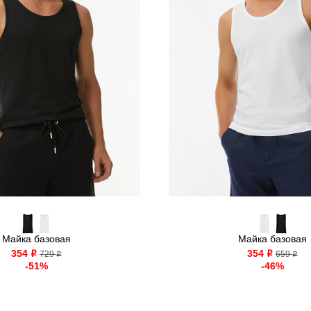
Майка базовая
Майка базовая
354
354
o
729
o
659
o
o
-51%
-46%