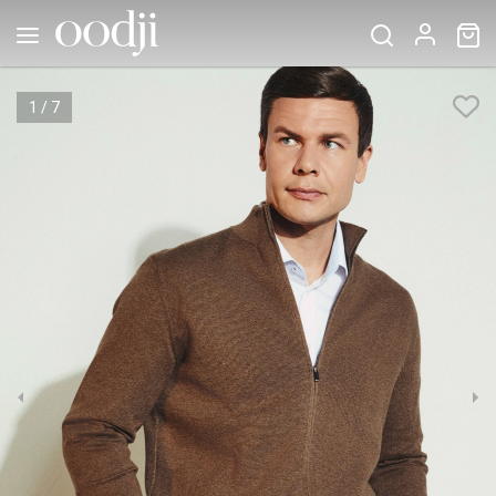
1
/
7