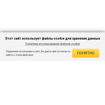
Этот сайт использует файлы cookie для хранения данных
Политика использования файлов cookie
В КОРЗИНУ
1 649 ₽
2 309 ₽
-28%
Продолжая использовать сайт, Вы даёте своё согласие на
ПОНЯТНО
ДЕЙСТВУЮЩИЕ СКИДКИ
работу с этими файлами.
Скидка на товар 28% :
660 ₽
ПОДПИШИСЬ НА АКЦИИ И СКИДКИ
При оплате онлайн 5% :
82 ₽
Экономия :
742 ₽
Я даю согласие на получение рассылок по электронной почте.
O компании
Таблица размеров