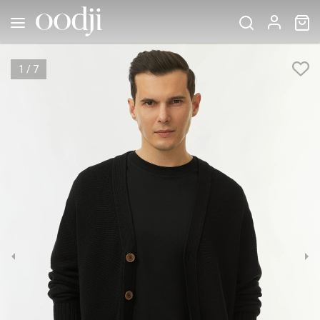
1
/
7