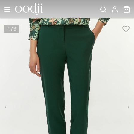
1
/
6