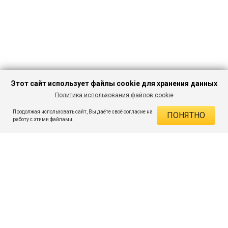
Этот сайт использует файлы cookie для хранения данных
Политика использования файлов cookie
В КОРЗИНУ
1 181 ₽
3 449 ₽
-65%
Продолжая использовать сайт, Вы даёте своё согласие на
ПОНЯТНО
ДЕЙСТВУЮЩИЕ СКИДКИ
работу с этими файлами.
Скидка на товар 65% :
2 268 ₽
ПОДПИШИСЬ НА АКЦИИ И СКИДКИ
При оплате онлайн 5% :
59 ₽
Экономия :
2 327 ₽
Я даю согласие на получение рассылок по электронной почте.
O компании
Таблица размеров