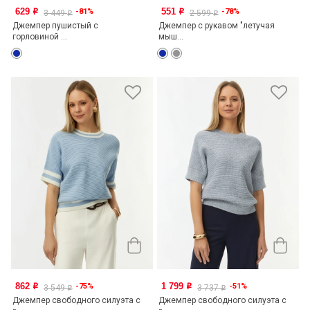
629
551
-81%
-78%
o
o
3 449
2 599
o
o
Джемпер пушистый с
Джемпер с рукавом "летучая
горловиной ...
мыш...
862
1 799
-75%
-51%
o
o
3 549
3 737
o
o
Джемпер свободного силуэта с
Джемпер свободного силуэта с