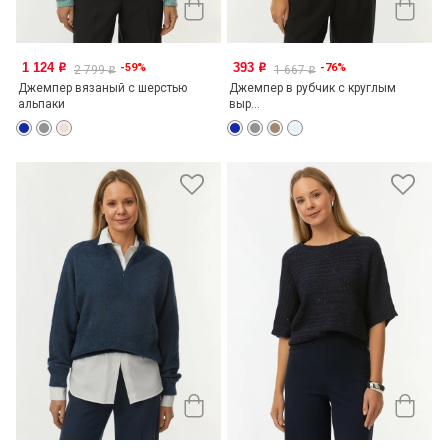
1 124
393
-59%
-76%
o
o
2 799
1 667
o
o
Джемпер вязаный с шерстью
Джемпер в рубчик с круглым
альпаки
выр...