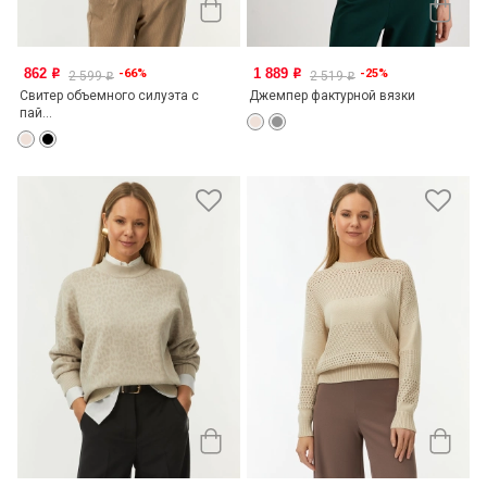
862
1 889
-66%
-25%
o
o
2 599
2 519
o
o
Свитер объемного силуэта с
Джемпер фактурной вязки
пай...