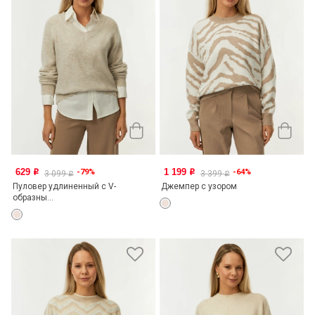
629
1 199
-79%
-64%
o
o
3 099
3 399
o
o
Пуловер удлиненный с V-
Джемпер с узором
образны...