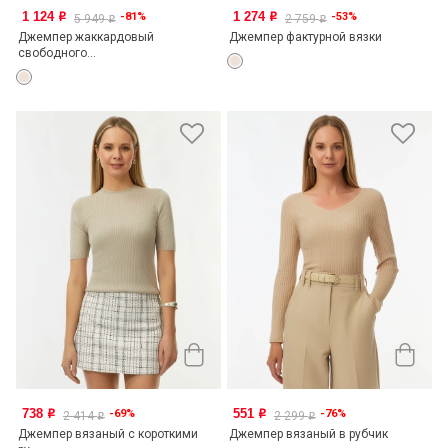
1 124
1 274
-81%
-53%
o
o
5 949
2 759
o
o
Джемпер жаккардовый
Джемпер фактурной вязки
свободного...
738
551
-69%
-76%
o
o
2 414
2 299
o
o
Джемпер вязаный с короткими
Джемпер вязаный в рубчик