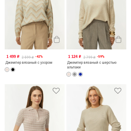
1 499
1 124
-42%
-59%
o
o
2 599
2 799
o
o
Джемпер вязаный с узором
Джемпер вязаный с шерстью
альпаки