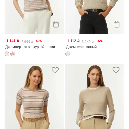
1 141
1 112
-57%
-65%
o
o
2 699
3 249
o
o
Джемпер-поло ажурной вязки
Джемпер вязаный