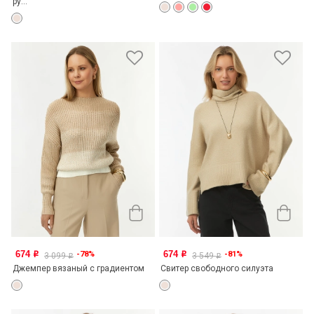
ру...
674
674
-78%
-81%
o
o
3 099
3 549
o
o
Джемпер вязаный с градиентом
Свитер свободного силуэта