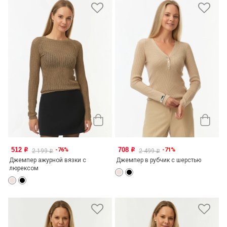
512
708
-76%
-71%
o
o
2 199
2 499
o
o
Джемпер ажурной вязки с
Джемпер в рубчик с шерстью
люрексом