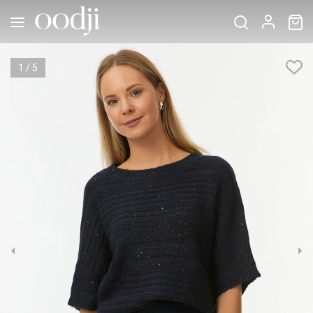
1
/
5