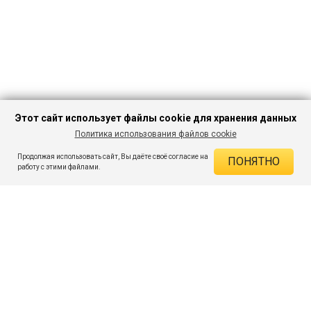
Этот сайт использует файлы cookie для хранения данных
Политика использования файлов cookie
В КОРЗИНУ
551 ₽
2 599 ₽
-78%
Продолжая использовать сайт, Вы даёте своё согласие на
ПОНЯТНО
ДЕЙСТВУЮЩИЕ СКИДКИ
работу с этими файлами.
Скидка на товар 78% :
2 048 ₽
ПОДПИШИСЬ НА АКЦИИ И СКИДКИ
При оплате онлайн 5% :
28 ₽
Экономия :
2 076 ₽
Я даю согласие на получение рассылок по электронной почте.