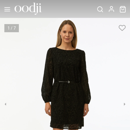
1
/
7