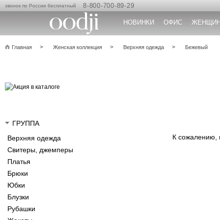
8-800-700-89-29
звонок по России бесплатный
НОВИНКИ
ОФИС
ЖЕНЩИ
Главная
Женская коллекция
Верхняя одежда
Бежевый
ГРУППА
К сожалению,
Верхняя одежда
Свитеры, джемперы
Платья
Брюки
Юбки
Блузки
Рубашки