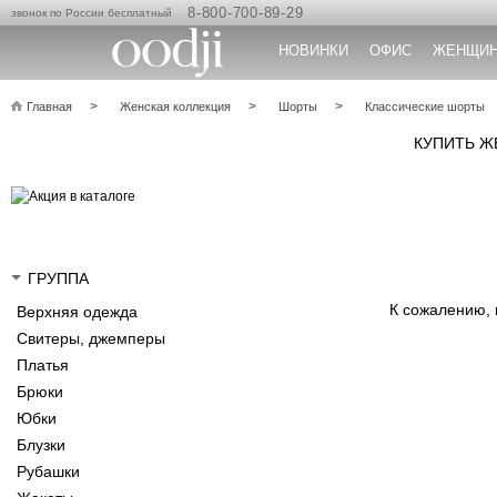
8-800-700-89-29
звонок по России бесплатный
НОВИНКИ
ОФИС
ЖЕНЩИ
Главная
Женская коллекция
Шорты
Классические шорты
КУПИТЬ Ж
ГРУППА
К сожалению,
Верхняя одежда
Свитеры, джемперы
Платья
Брюки
Юбки
Блузки
Рубашки