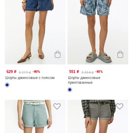
629
551
-80%
-83%
o
o
3 219
3 334
o
o
Шорты джинсовые с поясом
Шорты джинсовые
принтованные