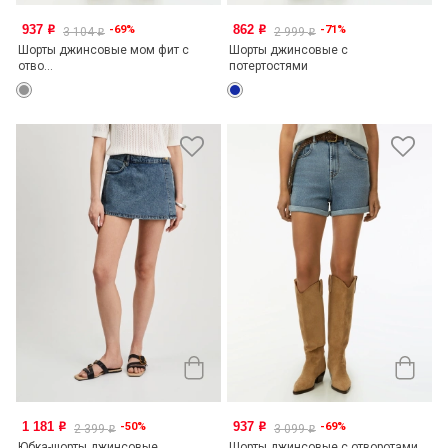
937
862
-69%
-71%
o
o
3 104
2 999
o
o
Шорты джинсовые мом фит с
Шорты джинсовые с
отво...
потертостями
1 181
937
-50%
-69%
o
o
2 399
3 099
o
o
Юбка-шорты джинсовые
Шорты джинсовые с отворотами