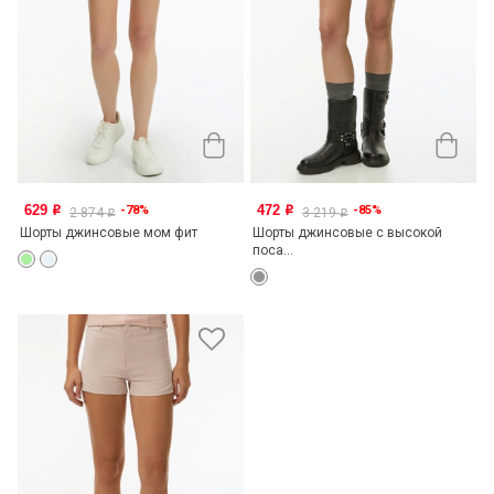
629
472
-78%
-85%
o
o
2 874
3 219
o
o
Шорты джинсовые мом фит
Шорты джинсовые с высокой
поса...