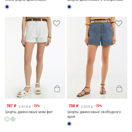
787
708
-72%
-72%
o
o
2 874
2 529
o
o
Шорты джинсовые мом фит
Шорты джинсовые свободного
кроя