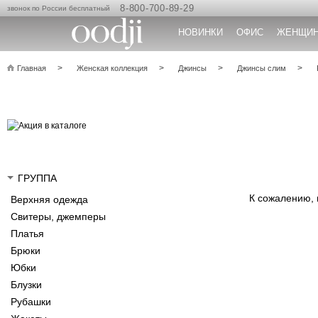
8-800-700-89-29
звонок по России бесплатный
НОВИНКИ
ОФИС
ЖЕНЩИ
Главная
Женская коллекция
Джинсы
Джинсы слим
ГРУППА
К сожалению,
Верхняя одежда
Свитеры, джемперы
Платья
Брюки
Юбки
Блузки
Рубашки