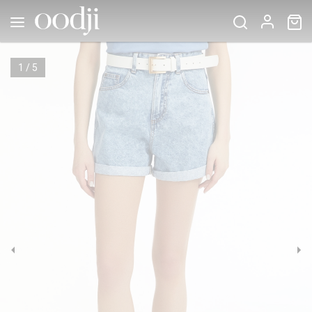
1
/
5