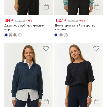
393
1 124
-76%
-59%
o
o
1 667
2 799
o
o
Джемпер в рубчик с круглым
Джемпер вязаный с шерстью
выр...
альпаки