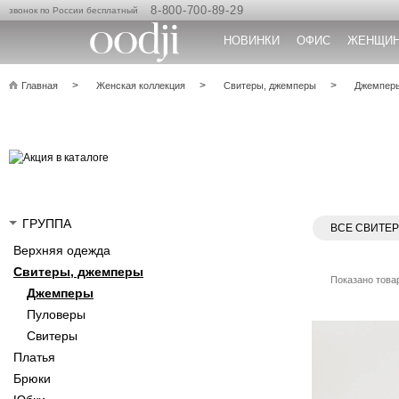
8-800-700-89-29
звонок по России бесплатный
НОВИНКИ
ОФИС
ЖЕНЩИ
Главная
Женская коллекция
Свитеры, джемперы
Джемпер
ГРУППА
ВСЕ СВИТЕ
Верхняя одежда
Свитеры, джемперы
Показано товар
Джемперы
Пуловеры
Свитеры
Платья
Брюки