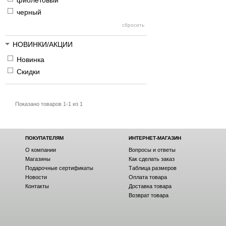
фиолетовый
черный
НОВИНКИ/АКЦИИ
Новинка
Скидки
Показано товаров 1-1 из 1
ПОКУПАТЕЛЯМ
ИНТЕРНЕТ-МАГАЗИН
О компании
Вопросы и ответы
Магазины
Как сделать заказ
Подарочные сертификаты
Таблица размеров
Новости
Оплата товара
Контакты
Доставка товара
Возврат товара