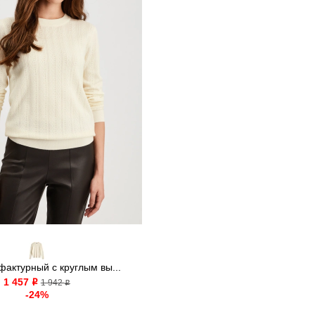
актурный с круглым вы...
1 457
o
1 942
o
-24%