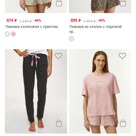
874
899
-46%
-40%
o
o
1 649
1 499
o
o
Пижама хлопковая с принтом
Пижама из хлопка с отделкой
кр...