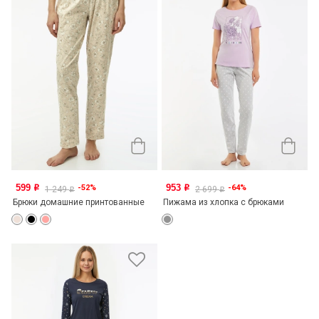
599
953
-52%
-64%
o
o
1 249
2 699
o
o
Брюки домашние принтованные
Пижама из хлопка с брюками