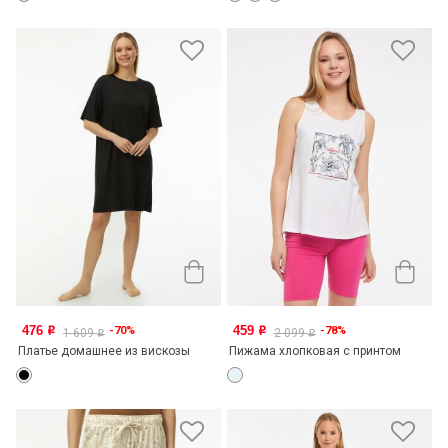
476
459
-70%
-78%
o
o
1 609
2 099
o
o
Платье домашнее из вискозы
Пижама хлопковая с принтом