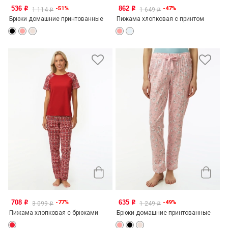
536
862
-51%
-47%
o
o
1 114
1 649
o
o
Брюки домашние принтованные
Пижама хлопковая с принтом
708
635
-77%
-49%
o
o
3 099
1 249
o
o
Пижама хлопковая с брюками
Брюки домашние принтованные