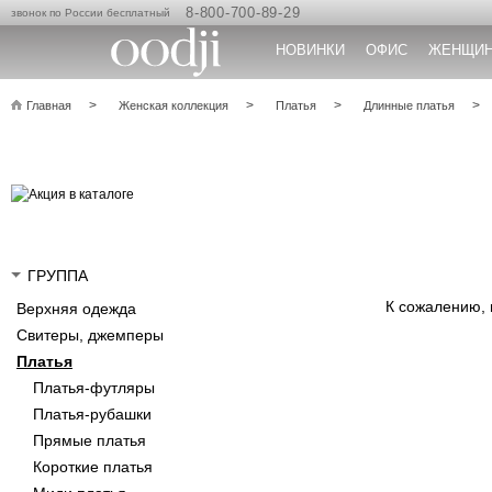
8-800-700-89-29
звонок по России бесплатный
НОВИНКИ
ОФИС
ЖЕНЩИ
Главная
Женская коллекция
Платья
Длинные платья
ГРУППА
К сожалению,
Верхняя одежда
Свитеры, джемперы
Платья
Платья-футляры
Платья-рубашки
Прямые платья
Короткие платья