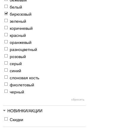
бежевый
белый
бирюзовый
зеленый
коричневый
красный
оранжевый
разноцветный
розовый
серый
синий
слоновая кость
фиолетовый
черный
НОВИНКИ/АКЦИИ
Скидки