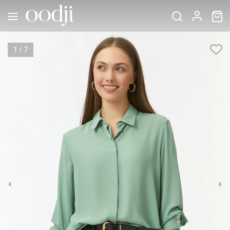
1
/
7