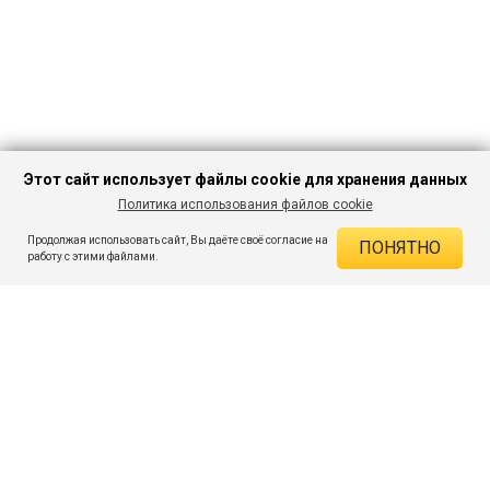
Этот сайт использует файлы cookie для хранения данных
Политика использования файлов cookie
В КОРЗИНУ
668 ₽
1 954 ₽
-65%
Продолжая использовать сайт, Вы даёте своё согласие на
ПОНЯТНО
ДЕЙСТВУЮЩИЕ СКИДКИ
работу с этими файлами.
Скидка на товар 65% :
1 286 ₽
ПОДПИШИСЬ НА АКЦИИ И СКИДКИ
При оплате онлайн 5% :
33 ₽
Экономия :
1 319 ₽
Я даю согласие на получение рассылок по электронной почте.
O компании
Таблица размеров