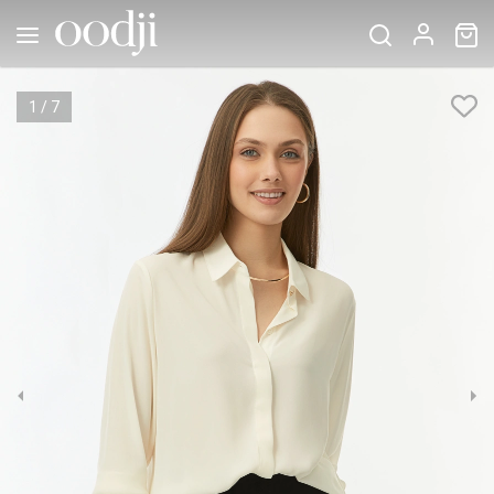
1
/
7