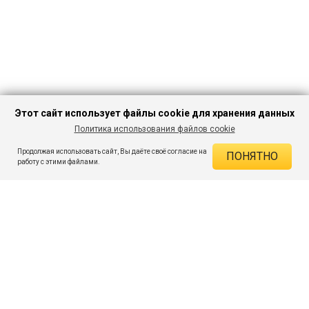
Этот сайт использует файлы cookie для хранения данных
Политика использования файлов cookie
В КОРЗИНУ
719 ₽
1 954 ₽
-63%
Продолжая использовать сайт, Вы даёте своё согласие на
ПОНЯТНО
ДЕЙСТВУЮЩИЕ СКИДКИ
работу с этими файлами.
Скидка на товар 63% :
1 235 ₽
ПОДПИШИСЬ НА АКЦИИ И СКИДКИ
При оплате онлайн 5% :
36 ₽
Экономия :
1 271 ₽
Я даю согласие на получение рассылок по электронной почте.
O компании
Таблица размеров