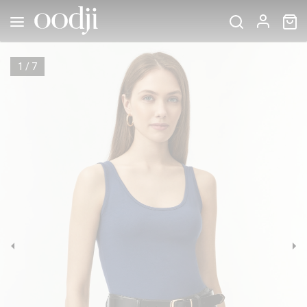
1
/
7