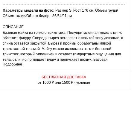
Параметры модели на фото:
Размер S, Рост 176 см, Объем груди/
Объем талии/Объем бедер - 86/64/91 см.
ОПИСАНИЕ
Базовая майка из тонкого трикотажа. Полуприталенная модель мягко
облегает фигуру. Спереди вырез оставляет открытой зону декольте, а
спина остается закрытой. Вырез и проймы обработаны мягкой
трикотажной тесьмой. Майку можно использовать как бельевой
трикотаж, который гигиеничен и создает комфортные ощущения для
тела, отлично поглощает влагу и пропускает воздух. Базовая
Подробнее
трикотажная майка подходит для любого типа фигуры, прекрасно
сохраняет тепло тела и служит дополнительным защитным слоем от
проникновения холодного воздуха под одежду.
БЕСПЛАТНАЯ ДОСТАВКА
от 1000 ₽ или 1500 ₽ -
условия
КАК НОСИТЬ
Майку удобно надевать под блузку, джемпер, свитер или свитшот. А в
теплую погоду она успешно заменит топ или футболку в комплектах
спортивного стиля. Базовая майка из хлопка – незаменимая вещь в
гардеробе.