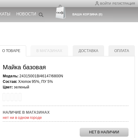
ВОЙТИ
РЕГИСТРАЦИЯ
КАТЫ
НОВОСТИ
ВАША КОРЗИНА
(
0
)
О ТОВАРЕ
В МАГАЗИНАХ
ДОСТАВКА
ОПЛАТА
Майка базовая
Модель:
24315001B/46147/6800N
Состав:
Хлопок 95%, ПУ 5%
Цвет:
зеленый
НАЛИЧИЕ В МАГАЗИНАХ
нет ни в одном городе
НЕТ В НАЛИЧИИ