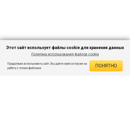
Этот сайт использует файлы cookie для хранения данных
Политика использования файлов cookie
В КОРЗИНУ
353 ₽
1 049 ₽
-66%
Продолжая использовать сайт, Вы даёте своё согласие на
ПОНЯТНО
ДЕЙСТВУЮЩИЕ СКИДКИ
работу с этими файлами.
Скидка на товар 66% :
696 ₽
ПОДПИШИСЬ НА АКЦИИ И СКИДКИ
При оплате онлайн 5% :
18 ₽
Экономия :
714 ₽
Я даю согласие на получение рассылок по электронной почте.
O компании
Таблица размеров