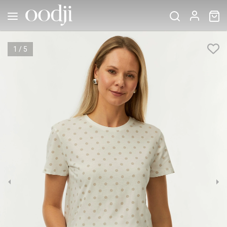
1
/
5