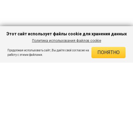
Этот сайт использует файлы cookie для хранения данных
Политика использования файлов cookie
В КОРЗИНУ
272 ₽
999 ₽
-72%
Продолжая использовать сайт, Вы даёте своё согласие на
ПОНЯТНО
ДЕЙСТВУЮЩИЕ СКИДКИ
работу с этими файлами.
Скидка на товар 72% :
727 ₽
ПОДПИШИСЬ НА АКЦИИ И СКИДКИ
При оплате онлайн 5% :
14 ₽
Экономия :
741 ₽
Я даю согласие на получение рассылок по электронной почте.
O компании
Таблица размеров
Контакты
Соглашение
Вопросы и ответы
пользователя