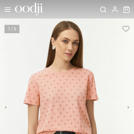
1
/
5