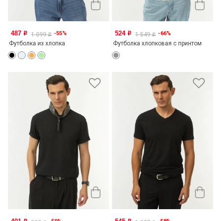
487
524
-55%
-66%
o
o
1 099
1 549
o
o
Футболка из хлопка
Футболка хлопковая с принтом