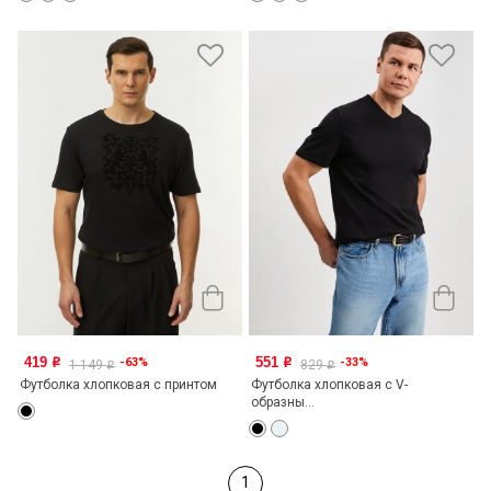
419
551
-63%
-33%
o
o
1 149
829
o
o
Футболка хлопковая с принтом
Футболка хлопковая с V-
образны...
1