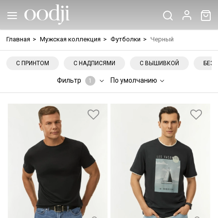
Главная
>
Мужская коллекция
>
Футболки
>
Черный
С ПРИНТОМ
С НАДПИСЯМИ
С ВЫШИВКОЙ
БЕЗ 
Фильтр
По умолчанию
1