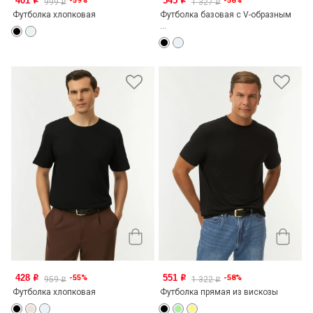
401
545
-59%
-58%
o
o
999
1 327
o
o
Футболка хлопковая
Футболка базовая с V-образным
...
428
551
-55%
-58%
o
o
959
1 322
o
o
Футболка хлопковая
Футболка прямая из вискозы