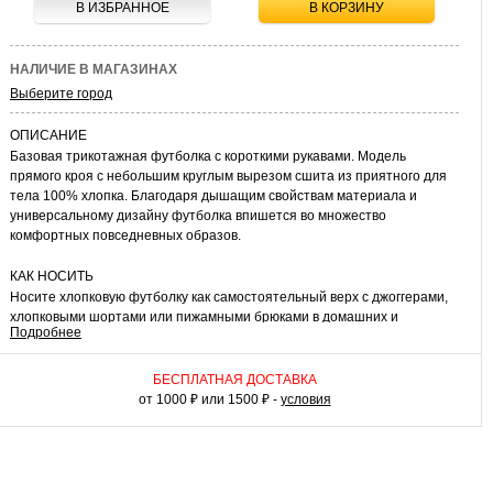
В ИЗБРАННОЕ
В КОРЗИНУ
НАЛИЧИЕ В МАГАЗИНАХ
Выберите город
ОПИСАНИЕ
Базовая трикотажная футболка с короткими рукавами. Модель
прямого кроя с небольшим круглым вырезом сшита из приятного для
тела 100% хлопка. Благодаря дышащим свойствам материала и
универсальному дизайну футболка впишется во множество
комфортных повседневных образов.
КАК НОСИТЬ
Носите хлопковую футболку как самостоятельный верх с джоггерами,
хлопковыми шортами или пижамными брюками в домашних и
Подробнее
спортивных комплектах. В холодный сезон наденьте футболку в
качестве дополнительного слоя под джемпер, худи или свитшот.
Комбинация с джинсами и накинутой сверху расстегнутой клетчатой
БЕСПЛАТНАЯ ДОСТАВКА
рубашкой подойдет для создания удобного аутфита для встречи с
от 1000 ₽ или 1500 ₽ -
условия
друзьями в выходной день. Футболка из хлопка – беспроигрышный
элемент повседневного стиля.