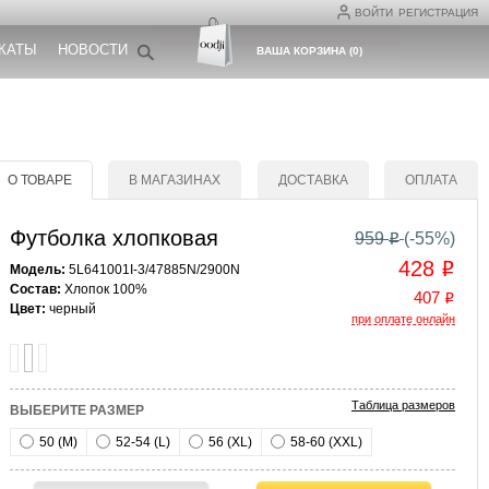
ВОЙТИ
РЕГИСТРАЦИЯ
КАТЫ
НОВОСТИ
ВАША КОРЗИНА
(
0
)
О ТОВАРЕ
В МАГАЗИНАХ
ДОСТАВКА
ОПЛАТА
Футболка хлопковая
959
(-
55
%)
o
428
o
Модель:
5L641001I-3/47885N/2900N
Состав:
Хлопок 100%
407
o
Цвет:
черный
при оплате онлайн
Таблица размеров
ВЫБЕРИТЕ РАЗМЕР
50 (M)
52-54 (L)
56 (XL)
58-60 (XXL)