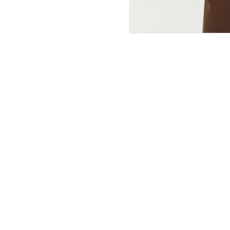
ПОКУПАТЕЛЯМ
ИНТЕРНЕТ-МАГАЗИН
О компании
Вопросы и ответы
Магазины
Как сделать заказ
Подарочные сертификаты
Таблица размеров
Новости
Оплата товара