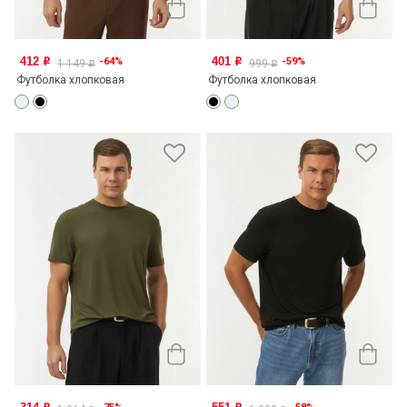
412
401
-64%
-59%
o
o
1 149
999
o
o
Футболка хлопковая
Футболка хлопковая