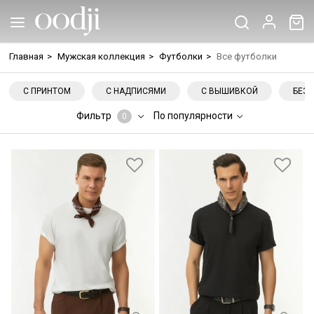
Главная
>
Мужская коллекция
>
Футболки
>
Все футболки
С ПРИНТОМ
С НАДПИСЯМИ
С ВЫШИВКОЙ
БЕЗ 
Фильтр
По популярности
0