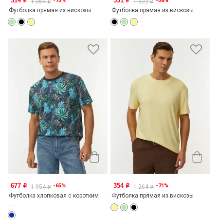
314
551
-75%
-58%
o
o
1 264
1 322
o
o
Футболка прямая из вискозы
Футболка прямая из вискозы
677
354
-65%
-71%
o
o
1 954
1 264
o
o
Футболка хлопковая с коротким
Футболка прямая из вискозы
...